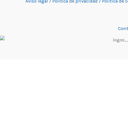
Aviso legal /
Política de privacidad /
Política de 
Cont