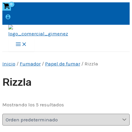
Ir
al
contenido
Main
Menu
Inicio
/
Fumador
/
Papel de fumar
/ Rizzla
Rizzla
Mostrando los 5 resultados