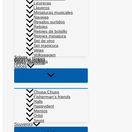
Licoreras
Llaveros
Miniaturas musicales
Navajas
Regalos surtidos
Relojes
Relojes de bolsillo
Relojes miniatura
Set de vino
Set manicura
Velas
Volkswagen
Sobres
Juegos y Naipes
Gafas de lectura
Pilas y Tecnología
Apoyo comercial
Dulces
Alternar
menú
Chupa Chups
Fisherman’s friends
Halls
Happydent
Mentos
Orbit
Smint
Souvenirs