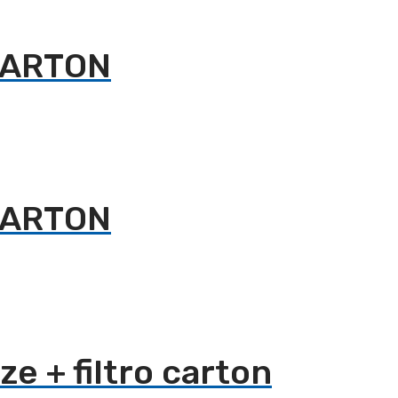
 CARTON
 CARTON
e + filtro carton