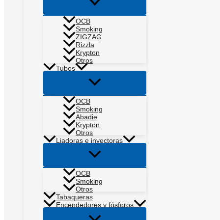
Alternar
menú
OCB
Smoking
ZIGZAG
Rizzla
Krypton
Otros
Tubos
Alternar
menú
OCB
Smoking
Abadie
Krypton
Otros
Liadoras e inyectoras
Alternar
menú
OCB
Smoking
Otros
Tabaqueras
Encendedores y fósforos
Alternar