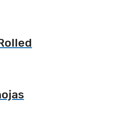
Rolled
hojas