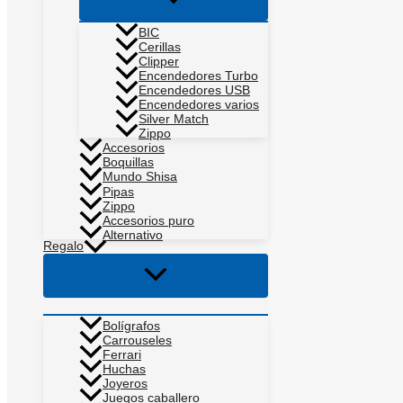
menú
BIC
Cerillas
Clipper
Encendedores Turbo
Encendedores USB
Encendedores varios
Silver Match
Zippo
Accesorios
Boquillas
Mundo Shisa
Pipas
Zippo
Accesorios puro
Alternativo
Regalo
Alternar
menú
Bolígrafos
Carrouseles
Ferrari
Huchas
Joyeros
Juegos caballero