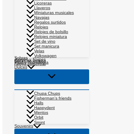
Licoreras
Llaveros
Miniaturas musicales
Navajas
Regalos surtidos
Relojes
Relojes de bolsillo
Relojes miniatura
Set de vino
Set manicura
Velas
Volkswagen
Sobres
Juegos y Naipes
Gafas de lectura
Pilas y Tecnología
Apoyo comercial
Dulces
Alternar
menú
Chupa Chups
Fisherman’s friends
Halls
Happydent
Mentos
Orbit
Smint
Souvenirs