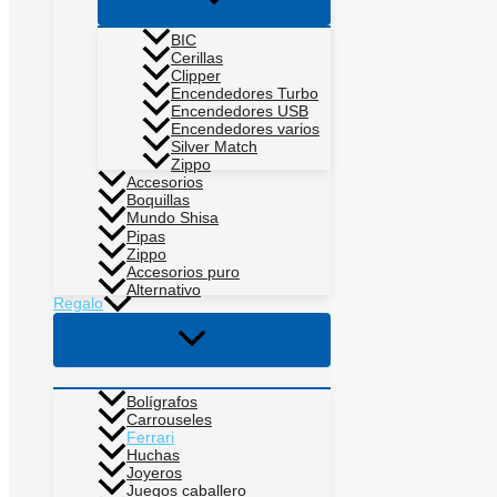
menú
BIC
Cerillas
Clipper
Encendedores Turbo
Encendedores USB
Encendedores varios
Silver Match
Zippo
Accesorios
Boquillas
Mundo Shisa
Pipas
Zippo
Accesorios puro
Alternativo
Regalo
Alternar
menú
Bolígrafos
Carrouseles
Ferrari
Huchas
Joyeros
Juegos caballero