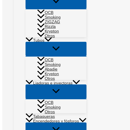
Alternar
menú
OCB
Smoking
ZIGZAG
Rizzla
Krypton
Otros
Tubos
Alternar
menú
OCB
Smoking
Abadie
Krypton
Otros
Liadoras e inyectoras
Alternar
menú
OCB
Smoking
Otros
Tabaqueras
Encendedores y fósforos
Alternar