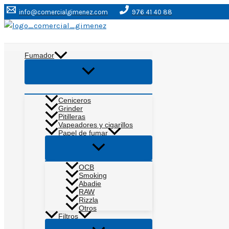
Ir
info@comercialgimenez.com
976 41 40 88
al
contenido
Buscar
Fumador
Alternar
menú
Ceniceros
Grinder
Pitilleras
Vapeadores y cigarillos
Papel de fumar
Alternar
menú
OCB
Smoking
Abadie
RAW
Rizzla
Otros
Filtros