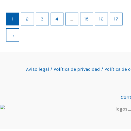
1
2
3
4
…
15
16
17
→
Aviso legal /
Política de privacidad /
Política de 
Cont