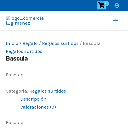
Ir
al
contenido
Mai
Men
Inicio
/
Regalo
/
Regalos surtidos
/ Bascula
Regalos surtidos
Bascula
Bascula
Categoría:
Regalos surtidos
Descripción
Valoraciones (0)
Bascula