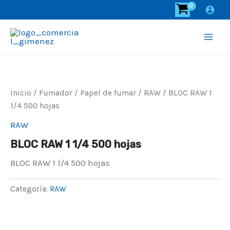
Ir
al
contenido
Main
Men
Inicio
/
Fumador
/
Papel de fumar
/
RAW
/ BLOC RAW 1
1/4 500 hojas
RAW
BLOC RAW 1 1/4 500 hojas
BLOC RAW 1 1/4 500 hojas
Categoría:
RAW