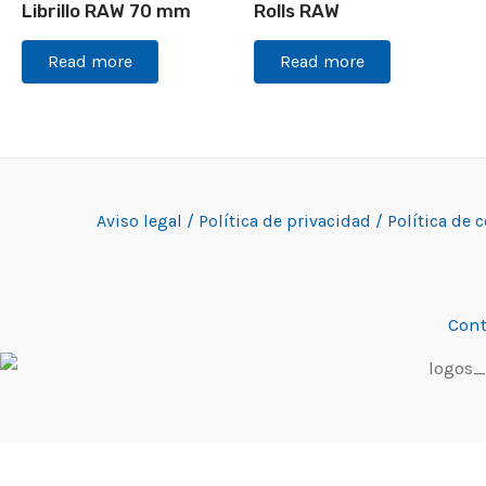
Librillo RAW 70 mm
Rolls RAW
Read more
Read more
Aviso legal /
Política de privacidad /
Política de 
Cont