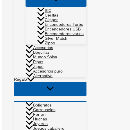
menú
BIC
Cerillas
Clipper
Encendedores Turbo
Encendedores USB
Encendedores varios
Silver Match
Zippo
Accesorios
Boquillas
Mundo Shisa
Pipas
Zippo
Accesorios puro
Alternativo
Regalo
Alternar
menú
Bolígrafos
Carrouseles
Ferrari
Huchas
Joyeros
Juegos caballero