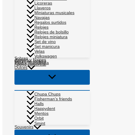
Licoreras
Llaveros
Miniaturas musicales
Navajas
Regalos surtidos
Relojes
Relojes de bolsillo
Relojes miniatura
Set de vino
Set manicura
Velas
Volkswagen
Sobres
Juegos y Naipes
Gafas de lectura
Pilas y Tecnología
Apoyo comercial
Dulces
Alternar
menú
Chupa Chups
Fisherman’s friends
Halls
Happydent
Mentos
Orbit
Smint
Souvenirs