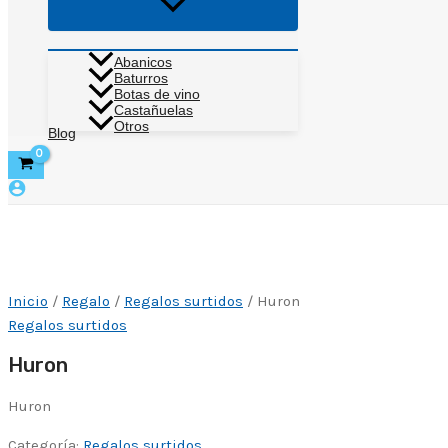
Alternar
menú
Abanicos
Baturros
Botas de vino
Castañuelas
Otros
Blog
Inicio
/
Regalo
/
Regalos surtidos
/ Huron
Regalos surtidos
Huron
Huron
Categoría:
Regalos surtidos