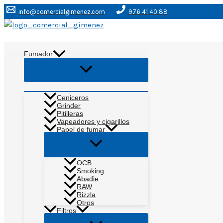
Ir
info@comercialgimenez.com
976 41 40 88
al
contenido
Buscar
Fumador
Alternar
menú
Ceniceros
Grinder
Pitilleras
Vapeadores y cigarillos
Papel de fumar
Alternar
menú
OCB
Smoking
Abadie
RAW
Rizzla
Otros
Filtros