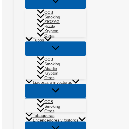
Alternar
menú
OCB
Smoking
ZIGZAG
Rizzla
Krypton
Otros
Tubos
Alternar
menú
OCB
Smoking
Abadie
Krypton
Otros
Liadoras e inyectoras
Alternar
menú
OCB
Smoking
Otros
Tabaqueras
Encendedores y fósforos
Alternar