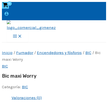
Ir
al
contenido
Main
Menu
Inicio
/
Fumador
/
Encendedores y fósforos
/
BIC
/ Bic
maxi Worry
BIC
Bic maxi Worry
Categoría:
BIC
Valoraciones (0)