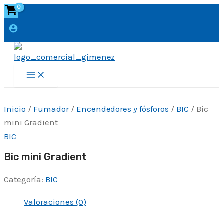
Ir
al
contenido
Main
Menu
Inicio
/
Fumador
/
Encendedores y fósforos
/
BIC
/ Bic
mini Gradient
BIC
Bic mini Gradient
Categoría:
BIC
Valoraciones (0)