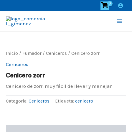
Ir
al
contenido
Main
Men
Inicio
/
Fumador
/
Ceniceros
/ Cenicero zorr
Ceniceros
Cenicero zorr
Cenicero de zorr, muy fácil de llevar y manejar
Categoría:
Ceniceros
Etiqueta:
cenicero
Descripción