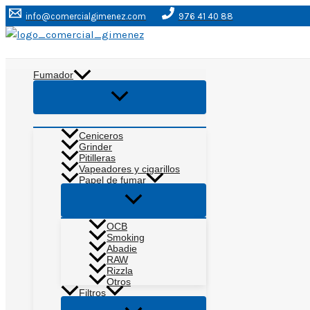
Ir
info@comercialgimenez.com
976 41 40 88
al
contenido
Buscar
Fumador
Alternar
menú
Ceniceros
Grinder
Pitilleras
Vapeadores y cigarillos
Papel de fumar
Alternar
menú
OCB
Smoking
Abadie
RAW
Rizzla
Otros
Filtros