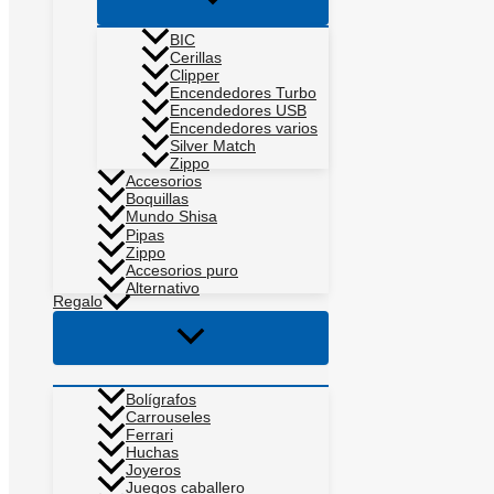
menú
BIC
Cerillas
Clipper
Encendedores Turbo
Encendedores USB
Encendedores varios
Silver Match
Zippo
Accesorios
Boquillas
Mundo Shisa
Pipas
Zippo
Accesorios puro
Alternativo
Regalo
Alternar
menú
Bolígrafos
Carrouseles
Ferrari
Huchas
Joyeros
Juegos caballero