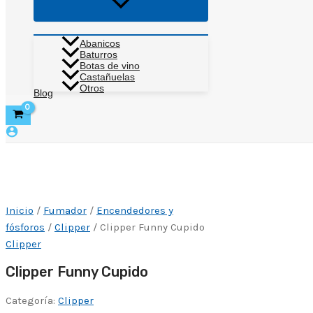
Alternar
menú
Abanicos
Baturros
Botas de vino
Castañuelas
Otros
Blog
Inicio
/
Fumador
/
Encendedores y
fósforos
/
Clipper
/ Clipper Funny Cupido
Clipper
Clipper Funny Cupido
Categoría:
Clipper