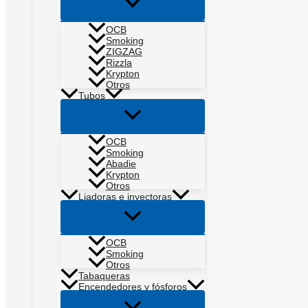
Alternar
menú
OCB
Smoking
ZIGZAG
Rizzla
Krypton
Otros
Tubos
Alternar
menú
OCB
Smoking
Abadie
Krypton
Otros
Liadoras e inyectoras
Alternar
menú
OCB
Smoking
Otros
Tabaqueras
Encendedores y fósforos
Alternar