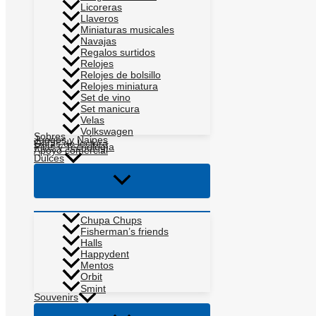
Licoreras
Llaveros
Miniaturas musicales
Navajas
Regalos surtidos
Relojes
Relojes de bolsillo
Relojes miniatura
Set de vino
Set manicura
Velas
Volkswagen
Sobres
Juegos y Naipes
Gafas de lectura
Pilas y Tecnología
Apoyo comercial
Dulces
Alternar
menú
Chupa Chups
Fisherman’s friends
Halls
Happydent
Mentos
Orbit
Smint
Souvenirs