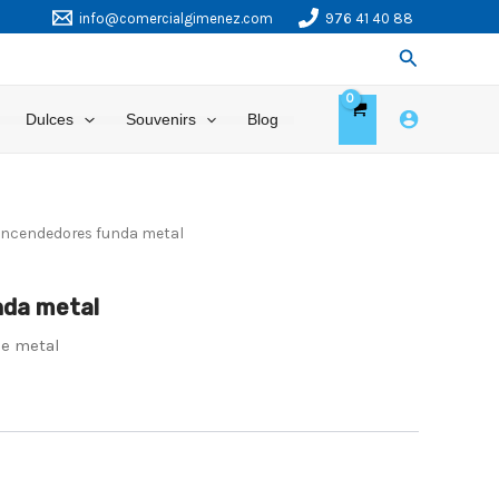
info@comercialgimenez.com
976 41 40 88
Buscar
Dulces
Souvenirs
Blog
Encendedores funda metal
nda metal
de metal