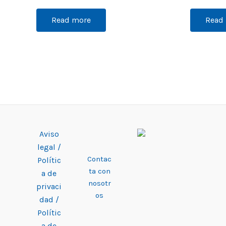
Read more
Read
Aviso
legal /
Contac
Polític
ta con
a de
nosotr
privaci
os
dad /
Polític
a de