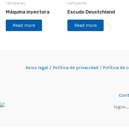
Lamparas
Lamparas
Máquina inyectora
Escudo Deustchland
Read more
Read more
Aviso legal /
Política de privacidad /
Política de 
Cont