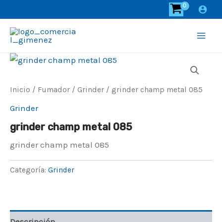
Ir
al
contenido
Main
Men
Inicio
/
Fumador
/
Grinder
/ grinder champ metal 085
Grinder
grinder champ metal 085
grinder champ metal 085
Categoría:
Grinder
Descripción