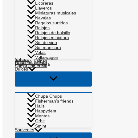
Licoreras
Llaveros
Miniaturas musicales
Navajas
Regalos surtidos
Relojes
Relojes de bolsillo
Relojes miniatura
Set de vino
Set manicura
Velas
Volkswagen
Sobres
Juegos y Naipes
Gafas de lectura
Pilas y Tecnología
Apoyo comercial
Dulces
Alternar
menú
Chupa Chups
Fisherman’s friends
Halls
Happydent
Mentos
Orbit
Smint
Souvenirs