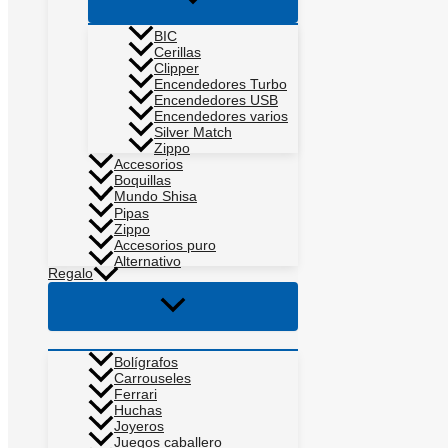
menú
BIC
Cerillas
Clipper
Encendedores Turbo
Encendedores USB
Encendedores varios
Silver Match
Zippo
Accesorios
Boquillas
Mundo Shisa
Pipas
Zippo
Accesorios puro
Alternativo
Regalo
Alternar
menú
Bolígrafos
Carrouseles
Ferrari
Huchas
Joyeros
Juegos caballero