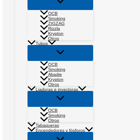
Alternar
menú
OCB
Smoking
ZIGZAG
Rizzla
Krypton
Otros
Tubos
Alternar
menú
OCB
Smoking
Abadie
Krypton
Otros
Liadoras e inyectoras
Alternar
menú
OCB
Smoking
Otros
Tabaqueras
Encendedores y fósforos
Alternar