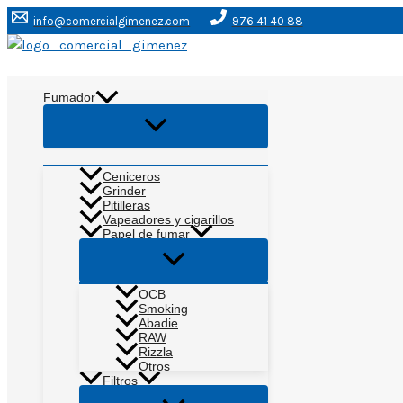
Ir
info@comercialgimenez.com
976 41 40 88
al
contenido
Buscar
Fumador
Alternar
menú
Ceniceros
Grinder
Pitilleras
Vapeadores y cigarillos
Papel de fumar
Alternar
menú
OCB
Smoking
Abadie
RAW
Rizzla
Otros
Filtros