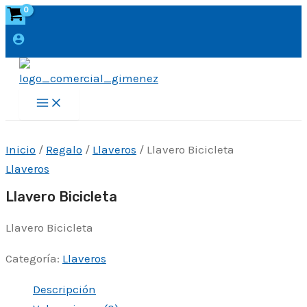
Ir
al
contenido
Main
Menu
Inicio
/
Regalo
/
Llaveros
/ Llavero Bicicleta
Llaveros
Llavero Bicicleta
Llavero Bicicleta
Categoría:
Llaveros
Descripción