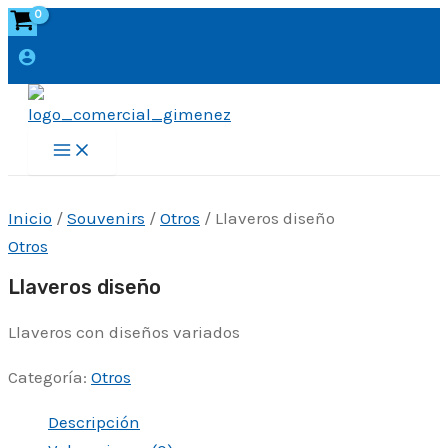
Ir
al
contenido
Main
Menu
Inicio
/
Souvenirs
/
Otros
/ Llaveros diseño
Otros
Llaveros diseño
Llaveros con diseños variados
Categoría:
Otros
Descripción