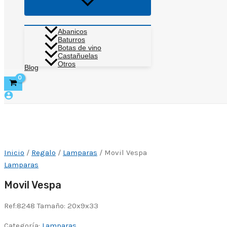
Alternar
menú
Abanicos
Baturros
Botas de vino
Castañuelas
Otros
Blog
Inicio
/
Regalo
/
Lamparas
/ Movil Vespa
Lamparas
Movil Vespa
Ref:8248 Tamaño: 20x9x33
Categoría:
Lamparas