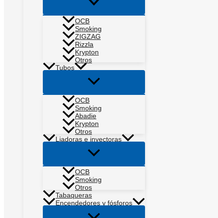
Alternar
menú
OCB
Smoking
ZIGZAG
Rizzla
Krypton
Otros
Tubos
Alternar
menú
OCB
Smoking
Abadie
Krypton
Otros
Liadoras e inyectoras
Alternar
menú
OCB
Smoking
Otros
Tabaqueras
Encendedores y fósforos
Alternar