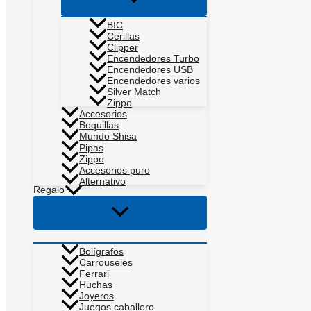
menú
BIC
Cerillas
Clipper
Encendedores Turbo
Encendedores USB
Encendedores varios
Silver Match
Zippo
Accesorios
Boquillas
Mundo Shisa
Pipas
Zippo
Accesorios puro
Alternativo
Regalo
Alternar
menú
Bolígrafos
Carrouseles
Ferrari
Huchas
Joyeros
Juegos caballero