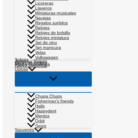
Licoreras
Llaveros
Miniaturas musicales
Navajas
Regalos surtidos
Relojes
Relojes de bolsillo
Relojes miniatura
Set de vino
Set manicura
Velas
Volkswagen
Sobres
Juegos y Naipes
Gafas de lectura
Pilas y Tecnología
Apoyo comercial
Dulces
Alternar
menú
Chupa Chups
Fisherman’s friends
Halls
Happydent
Mentos
Orbit
Smint
Souvenirs