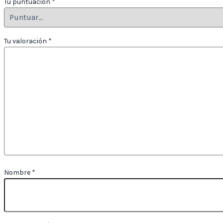
Tu puntuación
*
Tu valoración
*
Nombre
*