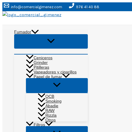
Ir
info@comercialgimenez.com
976 41 40 88
al
contenido
Buscar
Fumador
Alternar
menú
Ceniceros
Grinder
Pitilleras
Vapeadores y cigarillos
Papel de fumar
Alternar
menú
OCB
Smoking
Abadie
RAW
Rizzla
Otros
Filtros