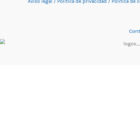
Aviso legal /
Política de privacidad /
Política de 
Cont