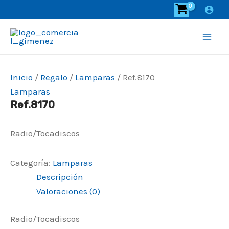
Ir
al
contenido
Mai
Men
Inicio
/
Regalo
/
Lamparas
/ Ref.8170
Lamparas
Ref.8170
Radio/Tocadiscos
Categoría:
Lamparas
Descripción
Valoraciones (0)
Radio/Tocadiscos