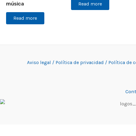
música
Read more
Read more
Aviso legal /
Política de privacidad /
Política de 
Cont