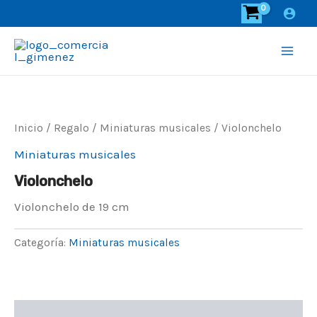
Ir
al
contenido
Main
Men
Inicio
/
Regalo
/
Miniaturas musicales
/ Violonchelo
Miniaturas musicales
Violonchelo
Violonchelo de 19 cm
Categoría:
Miniaturas musicales
Descripción