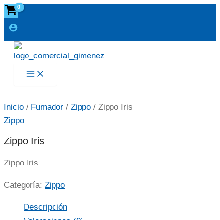
Ir
al
contenido
Main
Menu
Inicio
/
Fumador
/
Zippo
/ Zippo Iris
Zippo
Zippo Iris
Zippo Iris
Categoría:
Zippo
Descripción