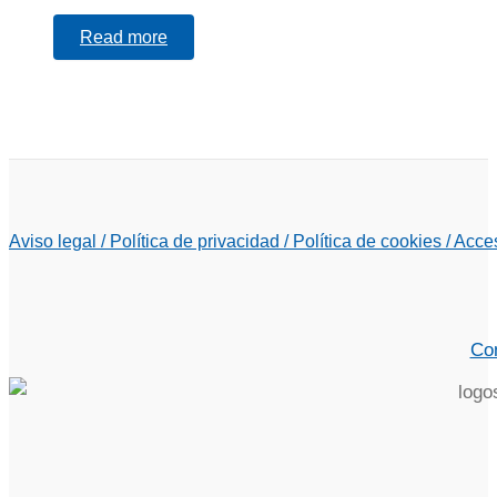
Read more
Aviso legal /
Política de privacidad /
Política de cookies /
Acces
Con