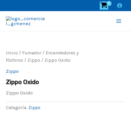
Ir
al
contenido
Main
Men
Inicio
/
Fumador
/
Encendedores y
fósforos
/
Zippo
/ Zippo Oxido
Zippo
Zippo Oxido
Zippo Oxido
Categoría:
Zippo