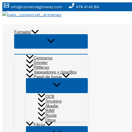
Ir
info@comercialgimenez.com
976 41 40 88
al
contenido
Buscar
Fumador
Alternar
menú
Ceniceros
Grinder
Pitilleras
Vapeadores y cigarillos
Papel de fumar
Alternar
menú
OCB
Smoking
Abadie
RAW
Rizzla
Otros
Filtros