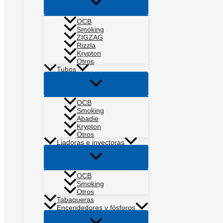
Alternar
menú
OCB
Smoking
ZIGZAG
Rizzla
Krypton
Otros
Tubos
Alternar
menú
OCB
Smoking
Abadie
Krypton
Otros
Liadoras e inyectoras
Alternar
menú
OCB
Smoking
Otros
Tabaqueras
Encendedores y fósforos
Alternar