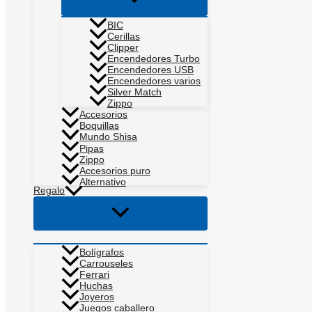
menú
BIC
Cerillas
Clipper
Encendedores Turbo
Encendedores USB
Encendedores varios
Silver Match
Zippo
Accesorios
Boquillas
Mundo Shisa
Pipas
Zippo
Accesorios puro
Alternativo
Regalo
Alternar
menú
Bolígrafos
Carrouseles
Ferrari
Huchas
Joyeros
Juegos caballero