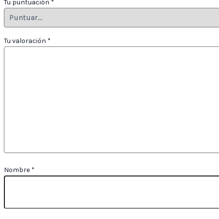
Tu puntuación
*
Tu valoración
*
Nombre
*