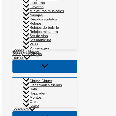
Licoreras
Llaveros
Miniaturas musicales
Navajas
Regalos surtidos
Relojes
Relojes de bolsillo
Relojes miniatura
Set de vino
Set manicura
Velas
Volkswagen
Sobres
Juegos y Naipes
Gafas de lectura
Pilas y Tecnología
Apoyo comercial
Dulces
Alternar
menú
Chupa Chups
Fisherman’s friends
Halls
Happydent
Mentos
Orbit
Smint
Souvenirs