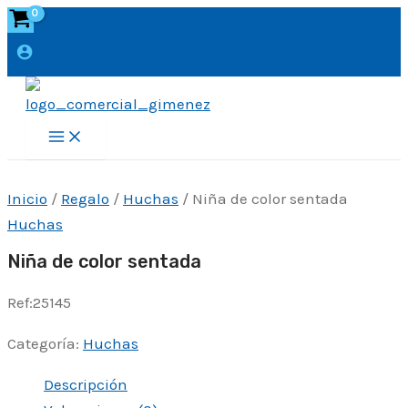
Ir
al
contenido
Main
Menu
Inicio
/
Regalo
/
Huchas
/ Niña de color sentada
Huchas
Niña de color sentada
Ref:25145
Categoría:
Huchas
Descripción