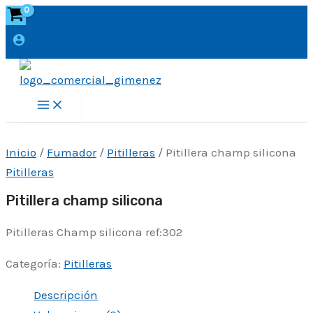
Ir
al
contenido
Main
Menu
Inicio
/
Fumador
/
Pitilleras
/ Pitillera champ silicona
Pitilleras
Pitillera champ silicona
Pitilleras Champ silicona ref:302
Categoría:
Pitilleras
Descripción