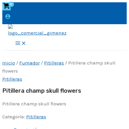
Ir
al
contenido
Main
Menu
Inicio
/
Fumador
/
Pitilleras
/ Pitillera champ skull
flowers
Pitilleras
Pitillera champ skull flowers
Pitillera champ skull flowers
Categoría:
Pitilleras