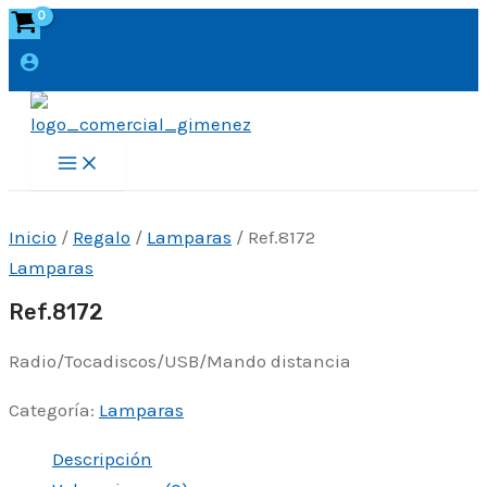
Ir
al
contenido
Main
Menu
Inicio
/
Regalo
/
Lamparas
/ Ref.8172
Lamparas
Ref.8172
Radio/Tocadiscos/USB/Mando distancia
Categoría:
Lamparas
Descripción